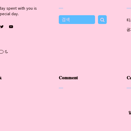
day spent with you is
pecial day.
𝐤
𝐂𝐨𝐦𝐦𝐞𝐧𝐭
𝐂𝐚