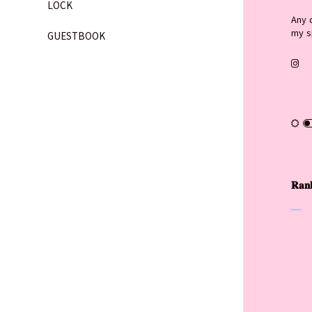
LOCK
Any 
my s
GUESTBOOK
𝐑𝐚𝐧