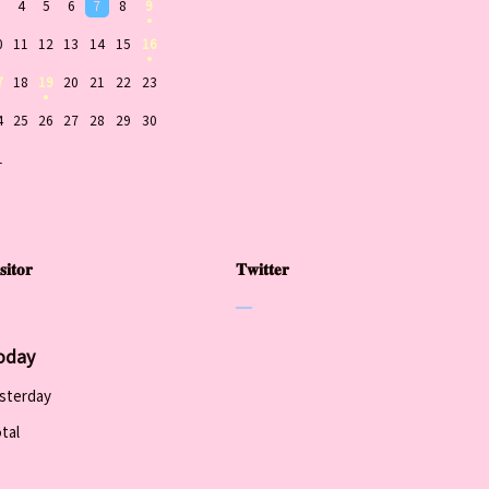
4
5
6
7
8
9
0
11
12
13
14
15
16
7
18
19
20
21
22
23
4
25
26
27
28
29
30
1
𝐬𝐢𝐭𝐨𝐫
𝐓𝐰𝐢𝐭𝐭𝐞𝐫
oday
sterday
tal