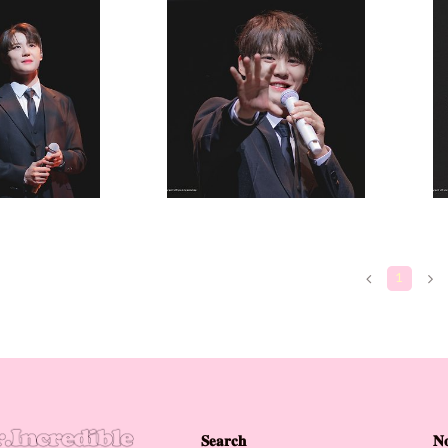
OTO
PHOTO
1
𝐒𝐞𝐚𝐫𝐜𝐡
𝐍𝐨