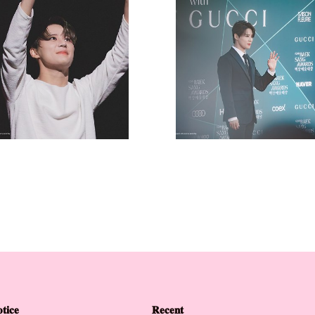
PHOTO
PHOTO
𝐭𝐢𝐜𝐞
𝐑𝐞𝐜𝐞𝐧𝐭