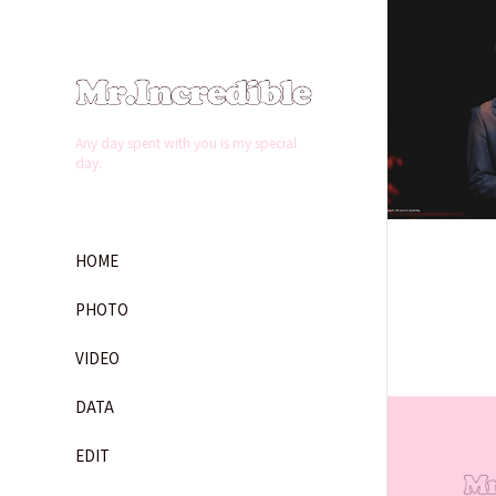
PH
Any day spent with you is my special
day.
HOME
PHOTO
VIDEO
DATA
EDIT