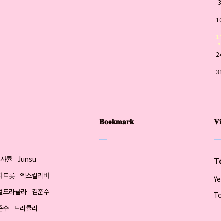
3
1
1
2
3
𝐁𝐨𝐨𝐤𝐦𝐚𝐫𝐤
𝐕𝐢
샤큘
Junsu
T
터트롯
엑스칼리버
Ye
컬드라큘라
김준수
To
준수
드라큘라