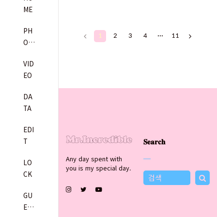
ME
PH
1
2
3
4
···
11
OT
O
VID
EO
DA
TA
EDI
𝐒𝐞𝐚𝐫𝐜𝐡
T
Any day spent with
LO
you is my special day.
CK
GU
EST