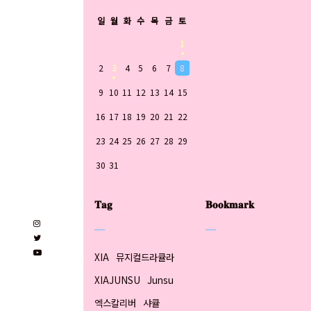
일
월
화
수
목
금
토
1
2
3
4
5
6
7
8
9
10
11
12
13
14
15
16
17
18
19
20
21
22
23
24
25
26
27
28
29
30
31
𝐓𝐚𝐠
𝐁𝐨𝐨𝐤𝐦𝐚𝐫𝐤
XIA
뮤지컬드라큘라
XIAJUNSU
Junsu
엑스칼리버
샤큘