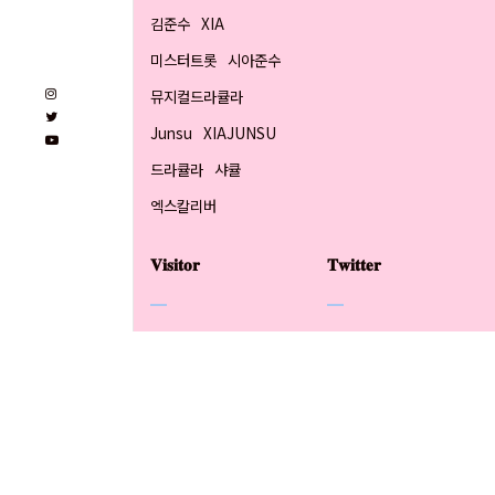
김준수
XIA
미스터트롯
시아준수
뮤지컬드라큘라
Junsu
XIAJUNSU
드라큘라
샤큘
엑스칼리버
𝐕𝐢𝐬𝐢𝐭𝐨𝐫
𝐓𝐰𝐢𝐭𝐭𝐞𝐫
Today
Yesterday
Total