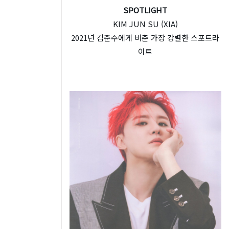
SPOTLIGHT
KIM JUN SU (XIA)
2021년 김준수에게 비춘 가장 강렬한 스포트라
이트
H
O
M
P
E
H
O
V
T
I
O
D