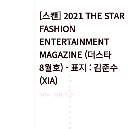
[스캔] 2021 THE STAR
A
FASHION
n
y
ENTERTAINMENT
d
a
y
MAGAZINE (더스타
s
p
8월호) - 표지 : 김준수
e
n
t
(XIA)
w
i
t
DATA
2021. 7. 29.
h
y
o
u
i
s
m